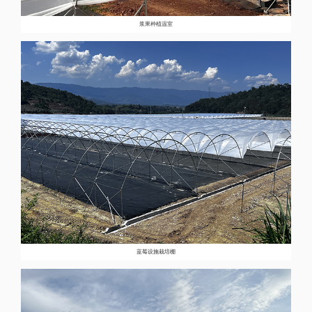
浆果种植温室
蓝莓设施栽培棚