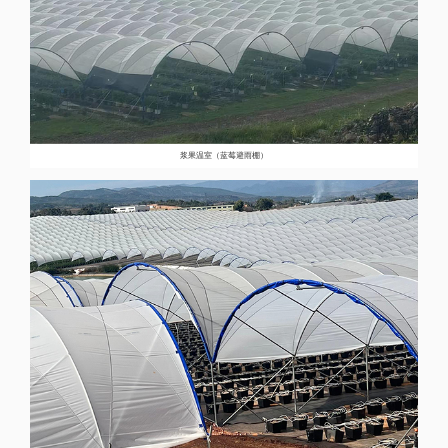
浆果温室（蓝莓避雨棚）