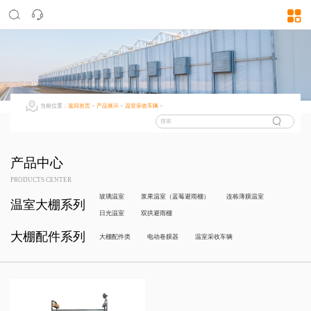
当前位置：
返回首页
>
产品展示
>
温室采收车辆
>
产品中心
PRODUCTS CENTER
玻璃温室
浆果温室（蓝莓避雨棚）
连栋薄膜温室
温室大棚系列
日光温室
双拱避雨棚
大棚配件系列
大棚配件类
电动卷膜器
温室采收车辆